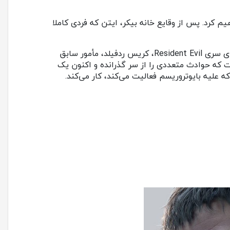
Resident Evil 7 Bioh بازگشته است و داستان او را در بازی Resident Evil Village دنبال خواهیم کرد. پس از وقایع خانه بیکر، ایتن که فردی کاملا
کریس ردفیلد: از معروف‌ترین و محبوب‌ترین شخصیت‌های سری Resident Evil، کریس ردفیلد، مأمور سابق
وتروریسم است که حوادث متعددی را از سر گذرانده و اکنون یک