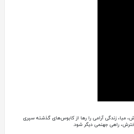
Resident Evil 7 Biohaza رخ می‌دهد. ایتن وینترز و همسرش، میا، زندگی آرامی را رها از کابوس‌های گذشته سپری
 دخترش، راهی جهنمی دیگر شود.