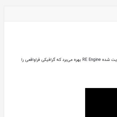
بازی Resident Evil Village، نسل جدید بازی‌های ترس و بقا است. هشتمین عنوان رسمی در سری Resident Evil از موتور تقویت شده RE Engine بهره می‌برد که گرافیکی فراواقعی را