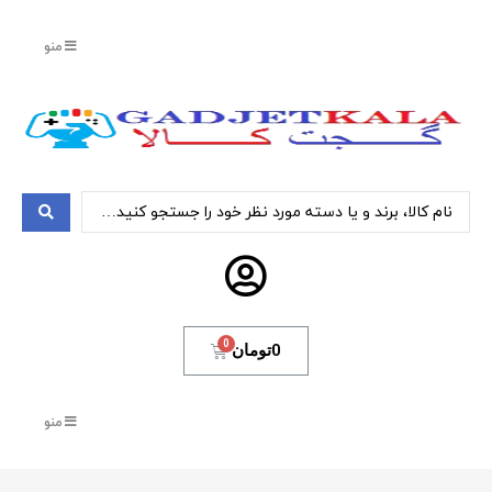
منو
0
تومان
منو