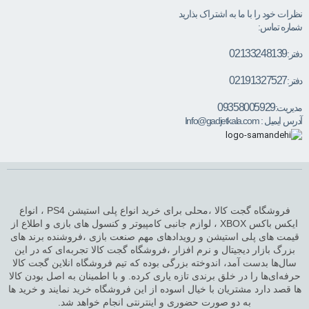
نظرات خود را با ما به اشتراک بذارید
شماره تماس:
02133248139
دفتر:
02191327527
دفتر:
09358005929
مدیریت:
آدرس ایمیل :
Info@gadjetkala.com
فروشگاه گجت کالا ،محلی برای خرید انواع پلی استیشن PS4 ، انواع
ایکس باکس XBOX ، لوازم جانبی کامپیوتر و کنسول های بازی و اطلاع از
قیمت های پلی استیشن و رویدادهای مهم صنعت بازی ،فروشنده برند های
بزرگ بازار دیجیتال و نرم افزار ،فروشگاه گجت کالا تجربه‌ای که در این
سال‌ها بدست آمد، اندوخته بزرگی بوده که تیم فروشگاه انلاین گجت کالا
حرفه‌ای‌ها را در خلق برندی تازه یاری کرده. و با اطمینان به اصل بودن کالا
ها قصد دارد مشتریان با خیال اسوده از این فروشگاه خرید نمایند و خرید ها
به دو صورت حضوری و اینترنتی انجام خواهد شد.