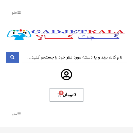
منو
0
تومان
منو