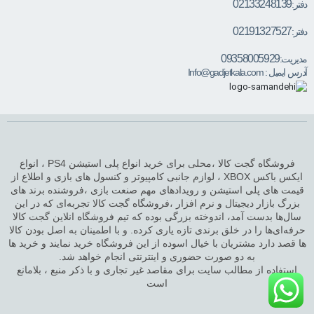
02133248139
دفتر:
02191327527
دفتر:
09358005929
مدیریت:
آدرس ایمیل :
Info@gadjetkala.com
فروشگاه گجت کالا ،محلی برای خرید انواع پلی استیشن PS4 ، انواع
ایکس باکس XBOX ، لوازم جانبی کامپیوتر و کنسول های بازی و اطلاع از
قیمت های پلی استیشن و رویدادهای مهم صنعت بازی ،فروشنده برند های
بزرگ بازار دیجیتال و نرم افزار ،فروشگاه گجت کالا تجربه‌ای که در این
سال‌ها بدست آمد، اندوخته بزرگی بوده که تیم فروشگاه انلاین گجت کالا
حرفه‌ای‌ها را در خلق برندی تازه یاری کرده. و با اطمینان به اصل بودن کالا
ها قصد دارد مشتریان با خیال اسوده از این فروشگاه خرید نمایند و خرید ها
به دو صورت حضوری و اینترنتی انجام خواهد شد.
استفاده از مطالب سایت برای مقاصد غیر تجاری و با ذکر منبع ، بلامانع
است