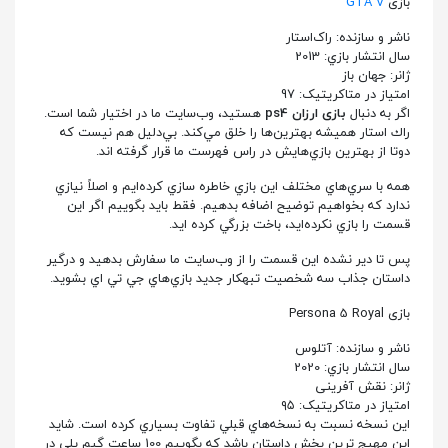
بازی
GTA V
ناشر و سازنده: راک‌استار
سال انتشار بازي: 2013
ژانر: جهان باز
امتياز در متاکریتیک: 97
اگر به دنبال
بازی ارزان ps4
هستيد، وب‌سایت ما در اختيار شما است.
راك استار هميشه بهترين‌ها را خلق مي‌كند. بي‌دليل هم نيست كه
دوتا از بهترين بازي‌هايش در راس فهرست ما قرار گرفته‌ اند.
همه با سري‌هاي مختلف اين بازي خاطره سازي كرده‌ايم و اصلاً نيازي
ندارد كه بخواهيم توضيح اضافه بدهیم. فقط باید بگوییم اگر اين
قسمت را بازي نكرده‌ايد، باخت بزرگي كرده‌ ايد.
پس تا دير نشده اين قسمت را از وب‌سایت ما سفارش بدهيد و درگير
داستان جذاب سه شخصيت تبهكار جديد بازي‌هاي جي تي اي بشويد.
بازی Persona 5 Royal
ناشر و سازنده: آتلوس
سال انتشار بازي: 2020
ژانر: نقش آفرینی
امتياز در متاکریتیک: ۹۵
اين نسخه نسبت به نسخه‌هاي قبلي تفاوت بسياري كرده است. شايد
اين مهيج‌ ترين بخش داستان باشد كه بگوييم 100 ساعت گيم پلی در