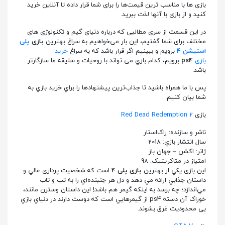
بازی ها با مناسب‌ ترین قیمت‌ها را برای شما قرار داده تا آنلاین خرید
کنید و از بازی با آنها لذت ببرید.
در این قسمت از سری مطالبی که درباره دنیای گیم و تکنولوژی‌ های
مختلف برای شما گفتیم، این بار می‌خواهیم به سراغ بهترین
بازی
پلی
استیشن 4
برویم و ببينيم اگر قرار باشد كه به سراغ
خرید
بازی
ps4
برويم، كدام بازي می‌ تواند با روحيات و سليقه ما سازگارتر
باشد.
پس با ما همراه باشيد تا جذاب‌ترين پيشنهادها را براي خريد بازي به
شما بیان کنیم.
بازی
Red Dead Redemption 2
ناشر و سازنده: راک‌استار
سال انتشار بازي: 2018
ژانر: اکشن – جهان باز
امتیاز در متاکریتیک: 98
این بازی یكي از بهترين
بازی پلی 4
است كه شخصيت پردازی عالي و
داستان جذابي ارائه مي‌ دهد و دل هر جنبنده‌اي را به تب و تاب
مي‌اندازد؛ چه برسد به اينكه گيمر هم باشد! اين داستان وسترن مانند،
خوراک آن دسته ps4 از گيمرهايي است كه دوست دارند در دنياي بازي
بی محدودیت غرق بشوند.