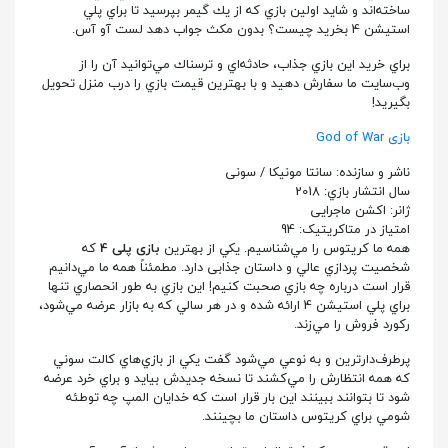
ساخته‌اند و شايد اولين بازي كه از يك گيمر بپرسيد تا براي پلي
استيشن 4 بخريد چيست؟ بدون مكث جواب دهد لست آو آس.
براي خريد اين بازي جذاب، حادثه‌اي و ترسناك مي‌توانيد آن را از
وب‌سایت ما سفارش دهيد و با بهترين قيمت بازي را درب منزل تحويل
بگيريد!
بازی God of War
ناشر و سازنده: سانتا مونیکا / سونی
سال انتشار بازي: 2018
ژانر: اکشن ماجرایی
امتياز در متاکریتیک: 94
همه ما كريتوس را مي‌شناسيم. يكي از بهترين
بازی پلی 4
كه
شخصيت پردازي عالي و داستان جذابی دارد. مطمئناً همه ما مي‌دانيم
قرار است درباره چه بازي صحبت كنيم! اين بازي به طور انحصاري تنها
براي پلي استيشن 4 ارائه شده و در هر سالي كه به بازار عرضه مي‌شود،
ركورد فروش را مي‌زند.
پرطرف‌دارترین و به نوعي مي‌شود گفت يكي از بازي‌هاي كالت سوني
كه همه انتظارش را مي‌كشند تا نسخه جديدش بيايد و براي خرد عرضه
شود تا بتوانند ببينند اين بار قرار است كه خدايان المپ چه توطئه
شومي براي كريتوس داستان ما بچينند.