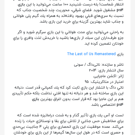
انتظار شماست! بله درست شنيديد 100 ساعت مي‌توانيد با اين
بازی
ps4
مشغول شويد. فضاي شرقي، محوريت چند شخصيت جذاب كه
نسبت به سري‌هاي قبلي بهبود یافته‌اند به همراه يك گيم پلی طولانی
و جذاب شايد بهترين گزينه براي خريد این بازی باشد.
به راحتي مي‌توانيد براي مدت طولاني با اين بازي سرگرم شويد و اگر
جزو طرف‌داران اين سبك از بازي‌ها باشيد با خريدش لذت وافري را براي
خودتان تضمين كرده‌ ايد.
بازی
The Last of Us Remastered
ناشر و سازنده: ناتی‌داگ / سونی
سال انتشار بازی: 2014
ژانر: اکشن ماجرایی
امتياز در متاکریتیک: 95
ناتي داگ با انتشار اين بازي ثابت كرد كه يك كمپاني قَدر است. دنباله
اين بازي ساخته شد و هر دنباله نه تنها افتي نداشت بلكه حكم تأییدی
هم بر اين ماجرا بود كه قرار است بدون اغراق بهترين
بازی
ps4
اختصاصي باشد.
لست او آس يك بازي تأثیر گذار و به شدت دراماتيزه شده است كه
براي مخاطبش حس جذابي از تلاش براي بقا و نوستالژي حيات را زنده
مي‌كند. عمده موفقيت اين بازي انحصاري براي پلي 4 جذابيت بي‌حدي
و حصري است كه در طول اين سال‌ها گيمرها از اين بازي براي خودشان