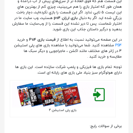
اين قسمت هم كه فوق‌ العاده‌ تر از سري‌هاي پيش از آب درآمده و
همان طور كه امتياز بازي را هم می‌بینید، چيزي كم از بهترين‌ هاي
اين ليست 5 تايي ندارد. اگر اين قسمت را بازي نكرده‌ايد، دچار باخت
بزرگي شده‌ ايد. اگر به دنبال
بازی ارزان ps4
هستيد، وب‌ سايت ما در
اختيار شماست. پس تا دير نشده اين قسمت را از وب‌سایت ما سفارش
بدهيد و درگير داستان جذاب این بازی شويد.
در این صفحه می‌توانید نسبت به اطلاع از
قیمت بازی Ps4
و خرید
PS4
مشاهده کنید. شما می‌توانید با مشاهده بازی های پلی استیشن
4 در ژانر های مختلف مانند اکشن ، ماجراجویی و دیگر سبک ها
مقایسه و خرید کنید .
توجه: تمام بازی ها فیزیکی و پلمپ شرکت سازنده است. این بازی ها
دارای هولوگرام سبز بنیاد ملی بازی های رایانه ای است.
بازی پلی استیشن 4
برخی از سوالات رایج: