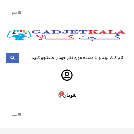
منو
0
تومان
منو