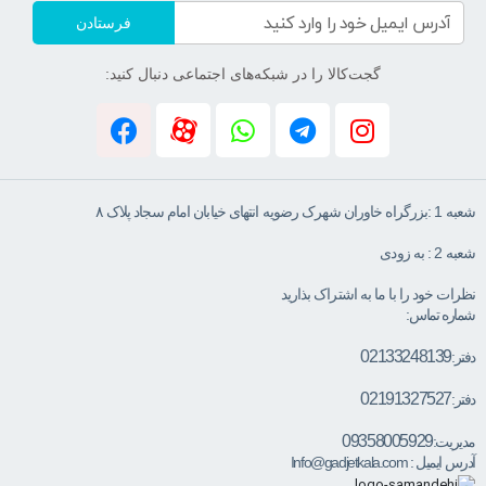
فرستادن
گجت‌کالا را در شبکه‌های اجتماعی دنبال کنید:
شعبه 1 :بزرگراه خاوران شهرک رضویه انتهای خیابان امام سجاد پلاک ۸
شعبه 2 : به زودی
نظرات خود را با ما به اشتراک بذارید
شماره تماس:
02133248139
دفتر:
02191327527
دفتر:
09358005929
مدیریت:
آدرس ایمیل :
Info@gadjetkala.com