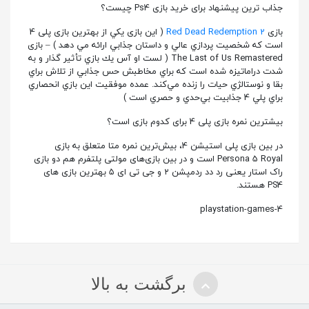
جذاب ترین پیشنهاد برای خرید بازی Ps4 چیست؟
بازی
Red Dead Redemption 2
( این بازی یكي از بهترين بازی پلی 4
است كه شخصيت پردازي عالي و داستان جذابي ارائه مي‌ دهد ) – بازی
The Last of Us Remastered ( لست او آس يك بازي تأثیر گذار و به
شدت دراماتيزه شده است كه براي مخاطبش حس جذابي از تلاش براي
بقا و نوستالژي حيات را زنده مي‌كند. عمده موفقيت اين بازي انحصاري
براي پلي 4 جذابيت بي‌حدي و حصري است )
بیشترین نمره بازی پلی 4 برای کدوم بازی است؟
در بین بازی پلی استیشن 4، بیش‌ترین نمره متا متعلق به بازی
Persona 5 Royal است و در بین بازی‌های مولتی پلتفرم هم دو بازی
راک استار یعنی رد دد ردمپشن ۲ و جی تی ای ۵ بهترین بازی های
PS4 هستند.
playstation-games-4
برگشت به بالا