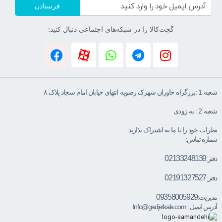
فرستادن
گجت‌کالا را در شبکه‌های اجتماعی دنبال کنید:
شعبه 1 :بزرگراه خاوران شهرک رضویه انتهای خیابان امام سجاد پلاک ۸
شعبه 2 : به زودی
نظرات خود را با ما به اشتراک بذارید
شماره تماس:
02133248139
دفتر:
02191327527
دفتر:
09358005929
مدیریت:
آدرس ایمیل :
Info@gadjetkala.com