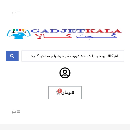
منو
0
تومان
منو