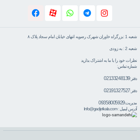
شعبه 1 :بزرگراه خاوران شهرک رضویه انتهای خیابان امام سجاد پلاک ۸
شعبه 2 : به زودی
نظرات خود را با ما به اشتراک بذارید
شماره تماس:
02133248139
دفتر:
02191327527
دفتر:
09358005929
مدیریت:
آدرس ایمیل :
Info@gadjetkala.com