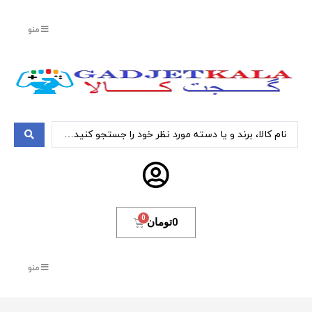
منو
0
تومان
منو