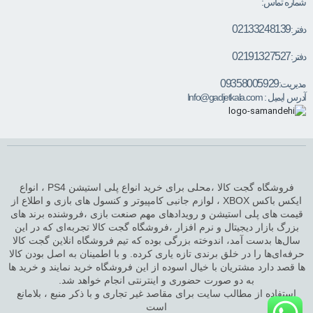
شماره تماس:
02133248139
دفتر:
02191327527
دفتر:
09358005929
مدیریت:
آدرس ایمیل :
Info@gadjetkala.com
فروشگاه گجت کالا ،محلی برای خرید انواع پلی استیشن PS4 ، انواع
ایکس باکس XBOX ، لوازم جانبی کامپیوتر و کنسول های بازی و اطلاع از
قیمت های پلی استیشن و رویدادهای مهم صنعت بازی ،فروشنده برند های
بزرگ بازار دیجیتال و نرم افزار ،فروشگاه گجت کالا تجربه‌ای که در این
سال‌ها بدست آمد، اندوخته بزرگی بوده که تیم فروشگاه انلاین گجت کالا
حرفه‌ای‌ها را در خلق برندی تازه یاری کرده. و با اطمینان به اصل بودن کالا
ها قصد دارد مشتریان با خیال اسوده از این فروشگاه خرید نمایند و خرید ها
به دو صورت حضوری و اینترنتی انجام خواهد شد.
استفاده از مطالب سایت برای مقاصد غیر تجاری و با ذکر منبع ، بلامانع
است