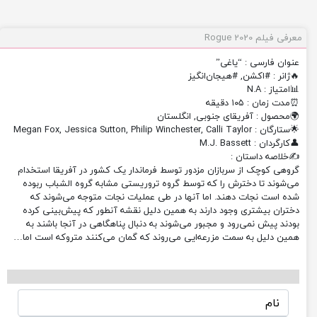
معرفی فیلم Rogue 2020
عنوان فارسی : “یاغی”
🔥ژانر : #اکشن, #هیجان‌انگیز
📊امتیاز : N.A
⏰مدت زمان : ۱۰۵ دقیقه
🌍محصول : آفریقای جنوبی, انگلستان
🌟ستارگان : Megan Fox, Jessica Sutton, Philip Winchester, Calli Taylor
👤کارگردان : M.J. Bassett
✍️خلاصه داستان :
گروهی کوچک از سربازان مزدور توسط فرماندار یک کشور در آفریقا استخدام
می‌شوند تا دخترش را که توسط گروه تروریستی مشابه گروه الشباب ربوده
شده است نجات دهند. اما آنها در طی عملیات نجات متوجه می‌شوند که
دختران بیشتری وجود دارند به همین دلیل نقشه آنطور که پیش‌بینی کرده
بودند پیش نمی‌رود و مجبور می‌شوند به دنبال پناهگاهی در آنجا باشند به
همین دلیل به سمت مزرعه‌ایی می‌روند که گمان می‌کنند متروکه است اما…