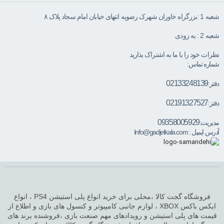
شعبه 1 :بزرگراه خاوران شهرک رضویه انتهای خیابان امام سجاد پلاک ۸
شعبه 2 : به زودی
نظرات خود را با ما به اشتراک بذارید
شماره تماس:
02133248139
دفتر:
02191327527
دفتر:
09358005929
مدیریت:
آدرس ایمیل :
Info@gadjetkala.com
فروشگاه گجت کالا ،محلی برای خرید انواع پلی استیشن PS4 ، انواع
ایکس باکس XBOX ، لوازم جانبی کامپیوتر و کنسول های بازی و اطلاع از
قیمت های پلی استیشن و رویدادهای مهم صنعت بازی ،فروشنده برند های