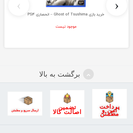
›
‹
خرید بازی Ghost of Tsushima – انحصاری PS4
موجود نیست
برگشت به بالا
پرداخت
تضمین
امن و
اصالت کالا
ارسال سریع و مطمئن
مطمئن