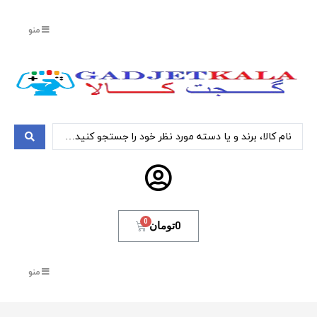
منو
0
تومان
منو