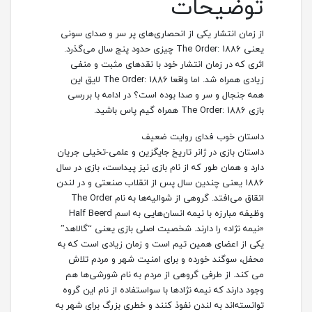
توضیحات
از زمان انتشار یکی از انحصاری‌های پر سر و صدای سونی
یعنی The Order: 1886 چیزی حدود پنج سال می‌گذرد.
اثری که در زمان انتشار خود با نقدهای مثبت و منفی
زیادی همراه شد. اما واقعا The Order: 1886 لایق این
همه جنجال و سر و صدا بوده است؟ در ادامه با بررسی
بازی The Order: 1886 همراه گیم پاس باشید.
داستان خوب فدای روایت ضعیف
داستان بازی در ژانر تاریخ جایگزین و علمی-تخیلی جریان
دارد و همان طور که از نام بازی نیز پیداست، بازی در سال
۱۸۸۶ یعنی چندین سال پس از انقلاب صنعتی و در لندن
اتقاق می‌افتد. گروهی از شوالیه‌ها به نام The Order
وظیفه مبارزه با نیمه انسان‌هایی به اسم Half Beerd
«نیمه نژاد» را دارند. شخصیت اصلی بازی یعنی “گالاهد”
یکی از اعضای همین تیم است و زمان زیادی است که به
محفل، سوگند خورده و برای امنیت شهر و مردم تلاش
می کند. از طرفی گروهی از مردم به نام شورشی‌ها هم
وجود دارند که نیمه نژادها با سواستفاده از نام این گروه
توانسته‌اند به لندن نفوذ کنند و خطری بزرگ برای شهر به