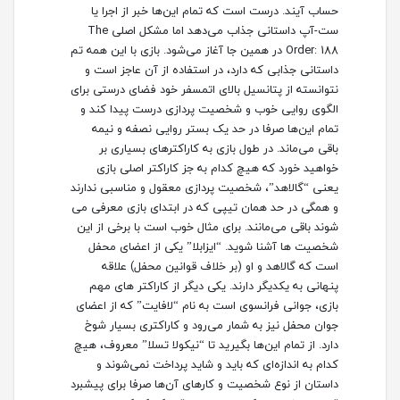
حساب آیند. درست است که تمام این‌ها خبر از اجرا یا
ست-آپ داستانی جذاب می‌دهد اما مشکل اصلی The
Order: 188 در همین جا آغاز می‌شود. بازی با این همه تم
داستانی جذابی که دارد، در استفاده از آن عاجز است و
نتوانسته از پتانسیل بالای اتمسفر خود فضای درستی برای
الگوی روایی خوب و شخصیت پردازی درست پیدا کند و
تمام این‌ها صرفا در حد یک بستر روایی نصفه و نیمه
باقی می‌ماند. در طول بازی به کاراکتر‌های بسیاری بر
خواهید خورد که هیچ کدام به جز کاراکتر اصلی بازی
یعنی “گالاهد”، شخصیت پردازی معقول و مناسبی ندارند
و همگی در حد همان تیپی که در ابتدای بازی معرفی می
شوند باقی می‌مانند. برای مثال خوب است با برخی از این
شخصیت ها آشنا شوید. “ایزابلا” یکی از اعضای محفل
است که گالاهد و او (بر خلاف قوانین محفل) علاقه
پنهانی به یکدیگر دارند. یکی دیگر از کاراکتر های مهم
بازی، جوانی فرانسوی است به نام “لافایت” که از اعضای
جوان محفل نیز به شمار می‌رود و کاراکتری بسیار شوخ
دارد. از تمام این‌ها بگیرید تا “نیکولا تسلا” معروف، هیچ
کدام به اندازه‌ای که باید و شاید پرداخت نمی‌شوند و
داستان از نوع شخصیت و کارهای آن‌ها صرفا برای پیشبرد