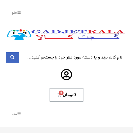
منو
0
تومان
منو