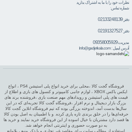
نظرات خود را با ما به اشتراک بذارید
شماره تماس:
02133248139
دفتر:
02191327527
دفتر:
09358005929
مدیریت:
آدرس ایمیل :
Info@gadjetkala.com
فروشگاه گجت کالا ،محلی برای خرید انواع پلی استیشن PS4 ، انواع
ایکس باکس XBOX ، لوازم جانبی کامپیوتر و کنسول های بازی و اطلاع از
قیمت های پلی استیشن و رویدادهای مهم صنعت بازی ،فروشنده برند های
بزرگ بازار دیجیتال و نرم افزار ،فروشگاه گجت کالا تجربه‌ای که در این
سال‌ها بدست آمد، اندوخته بزرگی بوده که تیم فروشگاه انلاین گجت کالا
حرفه‌ای‌ها را در خلق برندی تازه یاری کرده. و با اطمینان به اصل بودن کالا
ها قصد دارد مشتریان با خیال اسوده از این فروشگاه خرید نمایند و خرید ها
به دو صورت حضوری و اینترنتی انجام خواهد شد.
استفاده از مطالب سایت برای مقاصد غیر تجاری و با ذکر منبع ، بلامانع