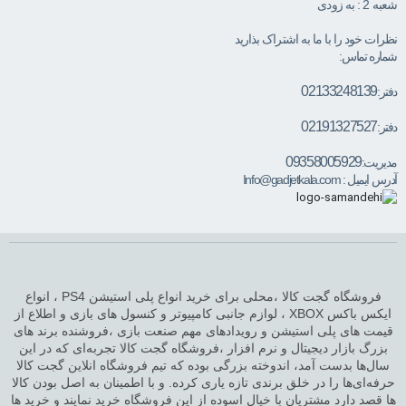
شعبه 2 : به زودی
نظرات خود را با ما به اشتراک بذارید
شماره تماس:
02133248139
دفتر:
02191327527
دفتر:
09358005929
مدیریت:
آدرس ایمیل :
Info@gadjetkala.com
فروشگاه گجت کالا ،محلی برای خرید انواع پلی استیشن PS4 ، انواع
ایکس باکس XBOX ، لوازم جانبی کامپیوتر و کنسول های بازی و اطلاع از
قیمت های پلی استیشن و رویدادهای مهم صنعت بازی ،فروشنده برند های
بزرگ بازار دیجیتال و نرم افزار ،فروشگاه گجت کالا تجربه‌ای که در این
سال‌ها بدست آمد، اندوخته بزرگی بوده که تیم فروشگاه انلاین گجت کالا
حرفه‌ای‌ها را در خلق برندی تازه یاری کرده. و با اطمینان به اصل بودن کالا
ها قصد دارد مشتریان با خیال اسوده از این فروشگاه خرید نمایند و خرید ها