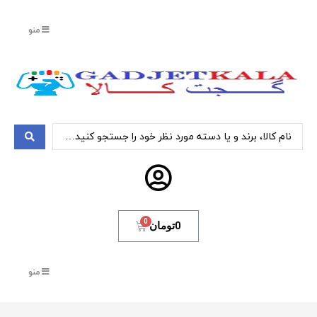
منو
0
تومان
منو