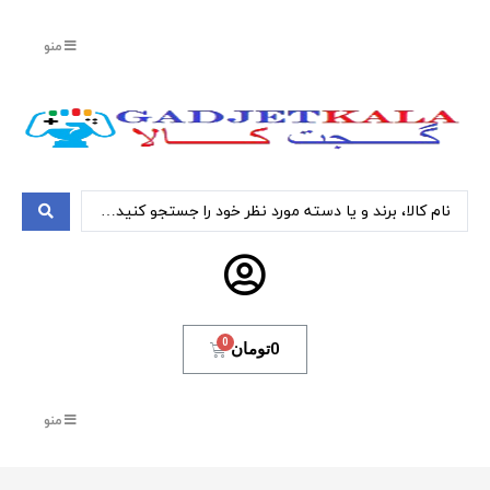
منو
0
تومان
منو