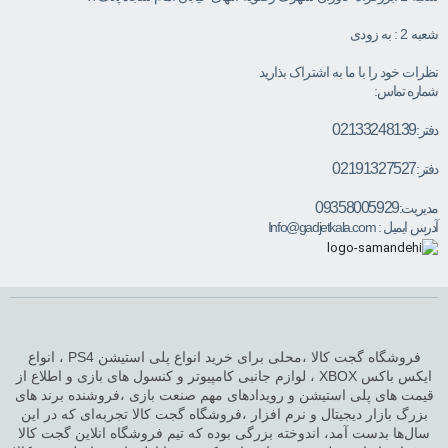
شعبه 2 : به زودی
نظرات خود را با ما به اشتراک بذارید
شماره تماس:
02133248139
دفتر:
02191327527
دفتر:
09358005929
مدیریت:
آدرس ایمیل :
Info@gadjetkala.com
فروشگاه گجت کالا ،محلی برای خرید انواع پلی استیشن PS4 ، انواع
ایکس باکس XBOX ، لوازم جانبی کامپیوتر و کنسول های بازی و اطلاع از
قیمت های پلی استیشن و رویدادهای مهم صنعت بازی ،فروشنده برند های
بزرگ بازار دیجیتال و نرم افزار ،فروشگاه گجت کالا تجربه‌ای که در این
سال‌ها بدست آمد، اندوخته بزرگی بوده که تیم فروشگاه انلاین گجت کالا