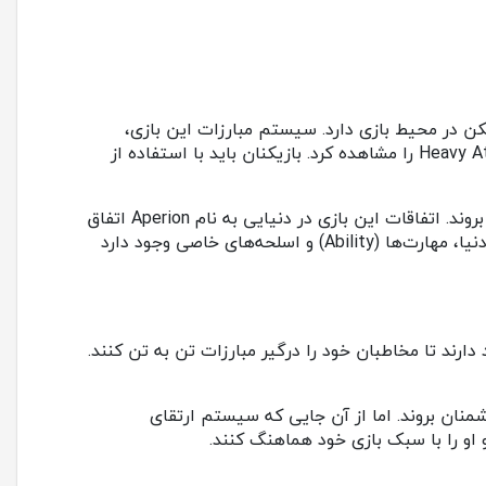
‌گیرد و در کنار مبارزات تن به تن، توجه زیادی به Loot و جست و جوی بازیکن در محیط بازی دارد. سیستم مبارزات این بازی،
شباهت بسیاری به آثار Souls-Borne دارد و می‌توان همان سیستم معروف بازی‌های Dark Souls، یعنی Light Attack و Heavy Attack را مشاهده کرد. بازیکنان باید با استفاده از
بازیکنان می‌توانند بازی Godfall را هم به صورت تکی و هم به صورت Co-Op تجربه کنند و با دوستان خود به چنگ با دشمنان بروند. اتفاقات این بازی در دنیایی به نام Aperion اتفاق
می‌افتد. این دنیا، در حال نابود شدن است و بازیکنان باید شرایط را به گونه‌ای درست و از نابودی جلوگیری کنند. در راه نجات دنیا، مهارت‌ها (Ability) و اسلحه‌های خاصی وجود دارد
دارند تا مخاطبان خود را درگیر مبارزات تن به تن کنند.
منان بروند. اما از آن جایی که سیستم ارتقای