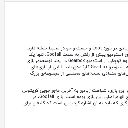
بازی Godfall یک اثر اکشن-ماجراجویی است که در زیر سبک Looter-Slasher قرار می‌گیرد و علاوه بر تمرکز بر مبارزات، تاکید زیادی در مورد Loot و جست و جو در محیط نقشه دارد.
استودیو Counterplay که توسعه دهنده‌ی نه چندان با تجربه‌ای است، وظیفه‌ی ساخت این بازی را بر عهده داشت. در واقع، این استودیو پیش از رفتن به سمت Godfall، تنها یک
بازی دیگر منتشر کرده بود که فرسنگ‌ها با یک بازی AAA فاصله داشت. البته استودیو Counterplay در این پروژه تنها نبود و گروه کوچکی از استودیو Gearbox در روند توسعه‌ی بازی
نقش داشتند. هم چنین، جالب است بدانید که خود Gearbox، وظیفه‌ی انتشار بازی را نیز بر عهده دارد. در واقع از آن جایی که استودیو Gearbox کارنامه‌ی بلند بالایی از بازی‌های
رفت که به صورت مستقیم در ساخت این بازی AAA تاثیر داشته باشد. Gearbox در طول سال‌های متمادی نسخه‌های مختلفی از مجموعه‌ی بزرگ
وه‌های بصری و سیستم مبارزه‌ی پویای این بازی، شباهت زیادی به آخرین ماجراجویی کریتوس
در سرزمین اسکاندیناوی دارد. البته خود سازندگان در استودیو Counterplay هم تایید کردند که بازی God of War یکی از منابع الهام اصلی این بازی بوده است. بازی Godfall، در
‌ی آن نیستند. مورد دیگری که باید به آن اشاره کرد، این است که گادفال برای