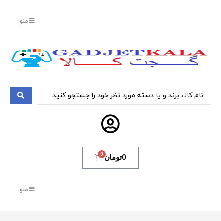
منو
0
تومان
منو