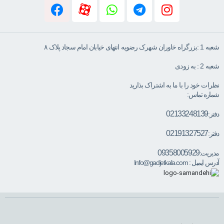
شعبه 1 :بزرگراه خاوران شهرک رضویه انتهای خیابان امام سجاد پلاک ۸
شعبه 2 : به زودی
نظرات خود را با ما به اشتراک بذارید
شماره تماس:
02133248139
دفتر:
02191327527
دفتر:
09358005929
مدیریت:
آدرس ایمیل :
Info@gadjetkala.com