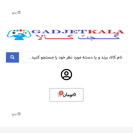
منو
0
تومان
منو