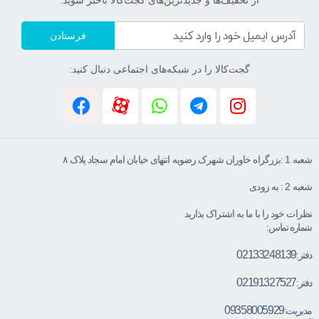
فرستادن
گجت‌کالا را در شبکه‌های اجتماعی دنبال کنید:
شعبه 1 :بزرگراه خاوران شهرک رضویه انتهای خیابان امام سجاد پلاک ۸
شعبه 2 : به زودی
نظرات خود را با ما به اشتراک بذارید
شماره تماس:
02133248139
دفتر:
02191327527
دفتر:
09358005929
مدیریت: