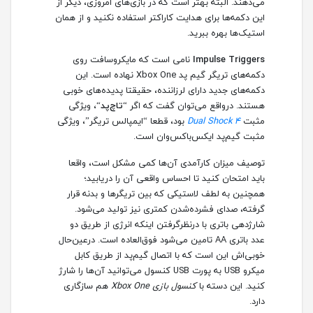
می‌دهند. البته بهتر است که در بازی‌های امروزی، دیگر از
این دکمه‌ها برای هدایت کاراکتر استفاده نکنید و از همان
استیک‌ها بهره ببرید.
Impulse Triggers
نامی است که مایکروسافت روی
دکمه‌های تریگر گیم پد Xbox One نهاده است. این
دکمه‌های جدید دارای لرزاننده، حقیقتا پدیده‌های خوبی
هستند. درواقع می‌توان گفت که اگر “
تاچ‌پد
“، ویژگی
مثبت
Dual Shock 4
بود، قطعا “ایمپالس تریگر”، ویژگی
مثبت گیم‌پد ایکس‌باکس‌وان است.
توصیف میزان کارآمدی آن‌ها کمی مشکل است، واقعا
باید امتحان کنید تا احساس واقعی آن را دریابید؛
همچنین به لطف لاستیکی که بین تریگرها و بدنه قرار
گرفته، صدای فشرده‌شدن کمتری نیز تولید می‌شود.
شارژدهی باتری با درنظرگرفتن اینکه انرژی از طریق دو
عدد باتری AA تامین می‌شود فوق‌العاده است. درعین‌حال
خوبی‌اش این است که با اتصال گیم‌پد از طریق کابل
میکرو USB به پورت USB کنسول می‌توانید آن‌ها را شارژ
کنید. این دسته با
کنسول بازی Xbox One
هم سازگاری
دارد.