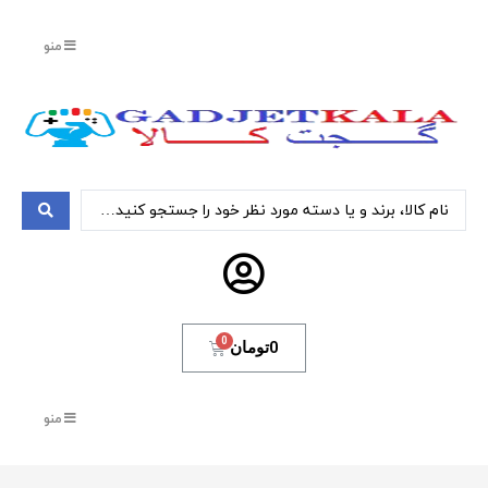
منو
0
تومان
منو