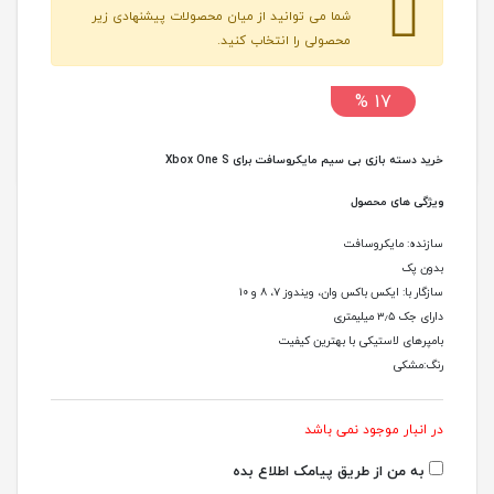
شما می توانید از میان محصولات پیشنهادی زیر
محصولی را انتخاب کنید.
17 %
خرید دسته بازی بی سيم مايکروسافت برای Xbox One S
ویژگی های محصول
سازنده: مایکروسافت
بدون پک
سازگار با: ایکس باکس وان، ویندوز ۷، ۸ و ۱۰
دارای جک ۳٫۵ میلیمتری
بامپرهای لاستیکی با بهترین کیفیت
رنگ:مشکی
در انبار موجود نمی باشد
به من از طریق پیامک اطلاع بده