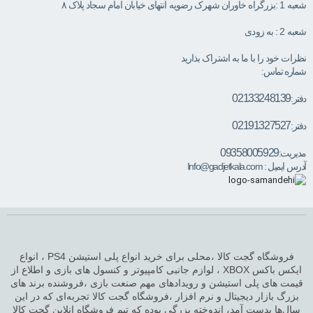
شعبه 1 :بزرگراه خاوران شهرک رضویه انتهای خیابان امام سجاد پلاک ۸
شعبه 2 : به زودی
نظرات خود را با ما به اشتراک بذارید
شماره تماس:
02133248139
دفتر:
02191327527
دفتر:
09358005929
مدیریت:
آدرس ایمیل :
Info@gadjetkala.com
فروشگاه گجت کالا ،محلی برای خرید انواع پلی استیشن PS4 ، انواع
ایکس باکس XBOX ، لوازم جانبی کامپیوتر و کنسول های بازی و اطلاع از
قیمت های پلی استیشن و رویدادهای مهم صنعت بازی ،فروشنده برند های
بزرگ بازار دیجیتال و نرم افزار ،فروشگاه گجت کالا تجربه‌ای که در این
سال‌ها بدست آمد، اندوخته بزرگی بوده که تیم فروشگاه انلاین گجت کالا