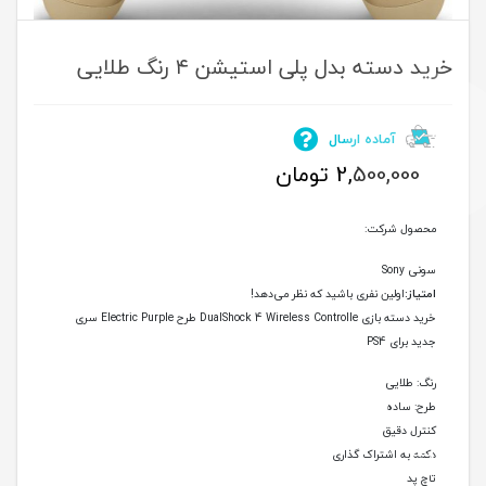
خرید دسته بدل پلی استیشن ۴ رنگ طلایی
آماده ارسال
2,500,000
تومان
محصول شرکت:
سونی Sony
امتیاز:
اولین نفری باشید که نظر می‌دهد!
خرید دسته بازی DualShock 4 Wireless Controlle طرح ‌Electric Purple سری
جدید برای PS4
رنگ: طلایی
طرح: ساده
کنترل دقیق
دکمه به اشتراک گذاری
تاچ پد