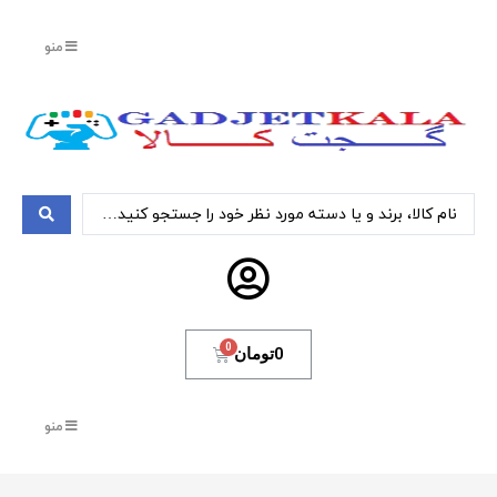
منو
0
تومان
منو