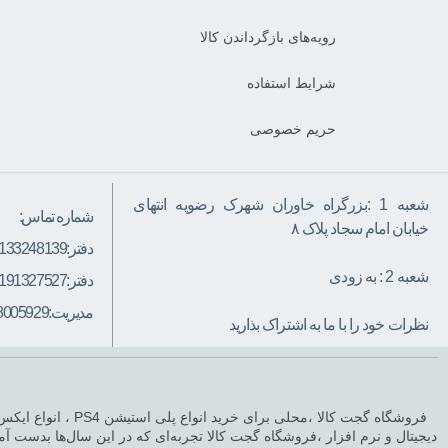
رویه‌های بازگرداندن کالا
شرایط استفاده
حریم خصوصی
شعبه 1 :بزرگراه خاوران شهرک رضویه انتهای
شماره تماس:
خیابان امام سجاد پلاک ۸
دفتر:
133248139
شعبه 2 : به زودی
دفتر:
191327527
مدیریت:
8005929
نظرات خود را با ما به اشتراک بذارید
دیجیتال و نرم افزار ،فروشگاه گجت کالا تجربه‌ای که در این سال‌ها بدست آمد،