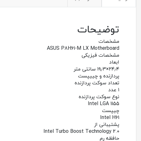
توضیحات
مشخصات
ASUS P8H61-M LX Motherboard
مشخصات فیزیکی
ابعاد
۲۴٫۴×۱۹٫۳ سانتی متر
پردازنده و چییپست
تعداد سوکت پردازنده
۱ عدد
نوع سوکت پردازنده
Intel LGA 1155
چیپست
Intel H61
پشتیبانی از
Intel Turbo Boost Technology 2.0
حافظه رم