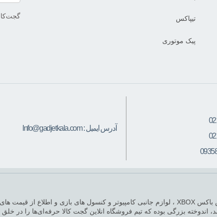
گجت‌کالا
تیپاکس
پیک موتوری
02
آدرس ایمیل :
Info@gadjetkala.com
02
0935
فروشگاه گجت کالا ،محلی برای خرید انواع پلی استیشن PS4 ، انواع ایکس باکس XBOX ، لوازم جانبی کام
 اندوخته بزرگی بوده که تیم فروشگاه انلاین گجت کالا حرفه‌ای‌ها را در خلق بر