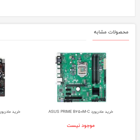
محصولات مشابه
خرید مادربورد ASUS PRIME B250M-C
خرید مادربورد ایسوس US
موجود نیست