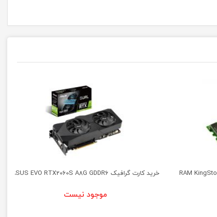
خرید کارت گرافیک ASUS EVO RTX2060S A8G GDDR6
موجود نیست