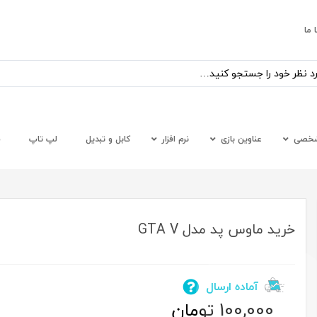
 ما
شخصی
عناوین بازی
نرم افزار
کابل و تبدیل
لپ تاپ
س
خرید ماوس پد مدل GTA V
آماده ارسال
100,000
تومان