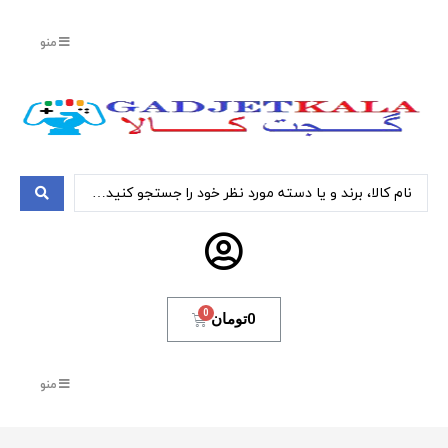
منو
0
تومان
منو