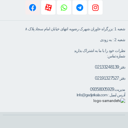
شعبه 1 :بزرگراه خاوران شهرک رضویه انتهای خیابان امام سجاد پلاک ۸
شعبه 2 : به زودی
نظرات خود را با ما به اشتراک بذارید
شماره تماس:
02133248139
دفتر:
02191327527
دفتر:
09358005929
مدیریت:
آدرس ایمیل :
Info@gadjetkala.com