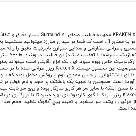
وری فوق العاده با صدای Surround 7.1. باهدست
 امر به معنای آن است که شما در میدان مبارزه میتوانید مستقیما به
مایید. این هدست گیمینگ دارای درایورهای ۴۰ میلیمتری باطراحی سفارشی و صدایی متوازن باجزئ
ه، از یک طراحی ارگونومیک خاص بهره میبرد. این یک ابزار رقابتی است میتو
نبرد درون گیم شود، اما عملکرد بالا با مزیت رقابتی تنها
 چیزی روی سر ندارید. گوشی های Kraken X ریزر دارای بالشتکهایی از جنس مموری فوم با 
 آورده است. همچنین با تعبیه یک بالشتک پر حجم و نرم طولی در
ضمن اینکه با سایز سر هر کاربر سازگار بوده و روی سر ثابت میمان
میکروفون ECM با بوم منعطف و شکل پذیر در هدست Kraken X ریزر، ازیک الگوی کاردیوئیدی بهر
ز طرفین و پشت سر میشود. با تعبیه پیچ آنالوگ تنظیم حجم صدا
ده است.