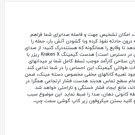
 گیمینگ KRAKEN X مجهزبه قابلیت صدای Surround 7.1 بسیار دقیق و شفاف، امکان تشخیص جهت و فاصله صدابرای شما فراهم
 درون حادثه نفوذ کرده وبا گشودن آتش بار، حمله را
یات دقیق راارائه میدهد تا وقایع را همانگونه که هستنددرک کنید؛ از صدای
مهیب انفجارهای ،تا خش‌خش نامحسوس قدمهای کسی که ازپشت سرشما را تعقیب میکند(این قابلیت در ویندوز ۱۰ -۶۴ بیتی در دسترس است.) هدست گیمینگ Kraken X ریزر با
اند بعنوان سلاحی کارآمد موجب تسلط کامل شما بر میدانهای
 خصوصیت این محصول نیست. Kraken X ریزر طراحی شده تا در جلسات طولانی گیمینک این احساس را در شما تداعی کند
روکش مخمل بوده که با وجود تعبیه کانالهای مخفی مخصوص دسته عینک، ضمن
 تمام سطح تماس هدبند هدست فشار ارتجاعی همگرا در
د، مانع ایجاد فشار خستگی و ناراحتی خواهد شد.
ه میبرد تا با قرارگیری در نقطه کانونی دهان، صدا را ضبط نماید. این موضوع سبب
 و کلید بستن میکروفون زیر کاپ گوشی سمت چپ،