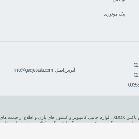
پیک موتوری
02
آدرس ایمیل :
Info@gadjetkala.com
02
0935
فروشگاه گجت کالا ،محلی برای خرید انواع پلی استیشن PS4 ، انواع ایکس باکس XBOX ، لوازم جانبی کام
 اندوخته بزرگی بوده که تیم فروشگاه انلاین گجت کالا حرفه‌ای‌ها را در خلق بر
 از این فروشگاه خرید نمایند و خرید ها به دو صورت حضوری و اینترنتی انجام 
استفاده از مطالب سایت برای مقاصد غیر تجاری و با ذکر منبع ، بلامانع است