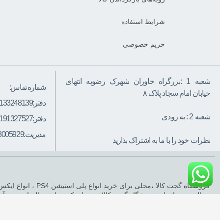
شرایط استفاده
حریم خصوصی
شعبه 1 :بزرگراه خاوران شهرک رضویه انتهای
شماره تماس:
خیابان امام سجاد پلاک ۸
دفتر:
133248139
شعبه 2 : به زودی
دفتر:
191327527
مدیریت:
8005929
نظرات خود را با ما به اشتراک بذارید
دیجیتال و نرم افزار ،فروشگاه گجت کالا تجربه‌ای که در این سال‌ها بدست آمد،
خیال اسوده