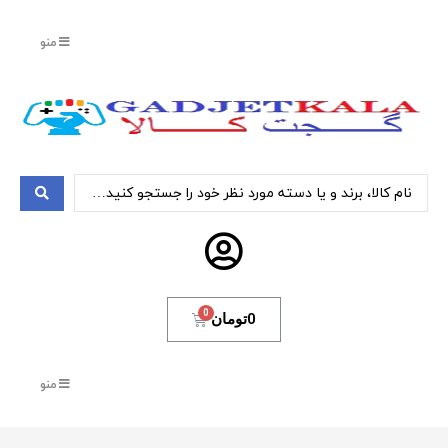
منو
0
تومان
منو