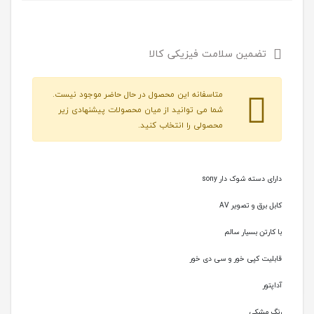
امتیاز
4.67
از 5 امتیاز
مشتری
تضمین سلامت فیزیکی کالا
9
متاسفانه این محصول در حال حاضر موجود نیست.
شما می توانید از میان محصولات پیشنهادی زیر
محصولی را انتخاب کنید.
دارای دسته شوک دار sony
کابل برق و تصویر AV
با کارتن بسیار سالم
قابلیت کپی خور و سی دی خور
آداپتور
رنگ مشکی