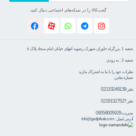
گجت‌کالا را در شبکه‌های اجتماعی دنبال کنید:
شعبه 1 :بزرگراه خاوران شهرک رضویه انتهای خیابان امام سجاد پلاک ۸
شعبه 2 : به زودی
نظرات خود را با ما به اشتراک بذارید
شماره تماس:
02133248139
دفتر:
02191327527
دفتر:
09358005929
مدیریت:
آدرس ایمیل :
Info@gadjetkala.com