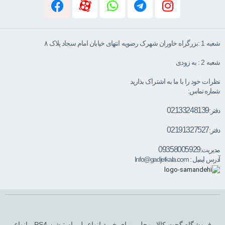
شعبه 1 :بزرگراه خاوران شهرک رضویه انتهای خیابان امام سجاد پلاک ۸
شعبه 2 : به زودی
نظرات خود را با ما به اشتراک بذارید
شماره تماس:
02133248139
دفتر:
02191327527
دفتر:
09358005929
مدیریت:
آدرس ایمیل :
Info@gadjetkala.com
فروشگاه گجت کالا ،محلی برای خرید انواع پلی استیشن PS4 ، انواع