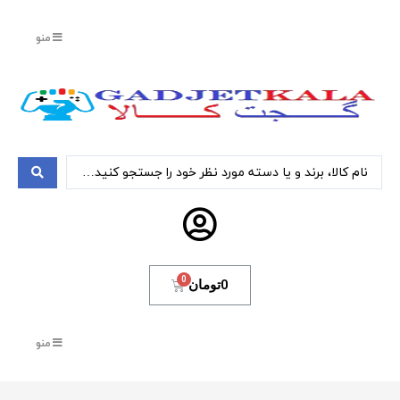
منو
0
تومان
منو