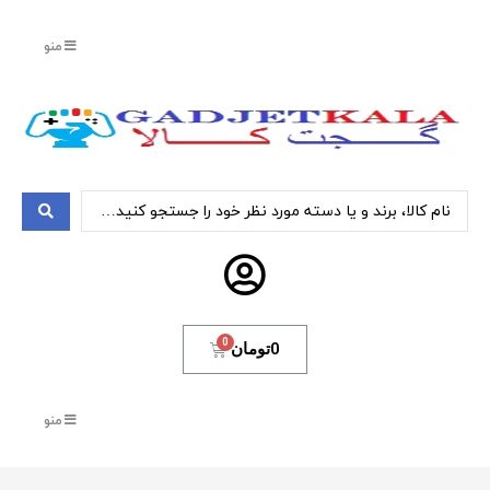
منو
0
تومان
منو